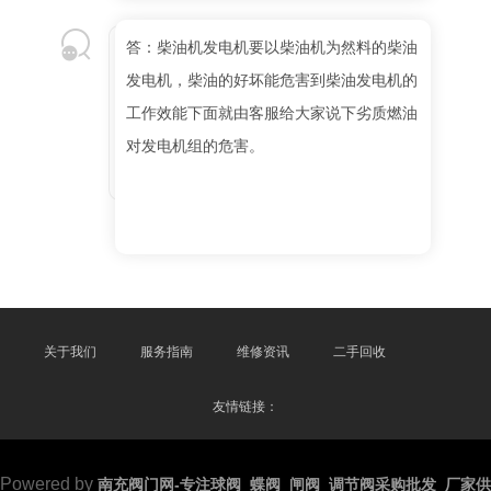
答：柴油机发电机要以柴油机为然料的柴油
发电机，柴油的好坏能危害到柴油发电机的
工作效能下面就由客服给大家说下劣质燃油
对发电机组的危害。
关于我们
服务指南
维修资讯
二手回收
友情链接：
Powered by
南充阀门网-专注球阀_蝶阀_闸阀_调节阀采购批发_厂家供