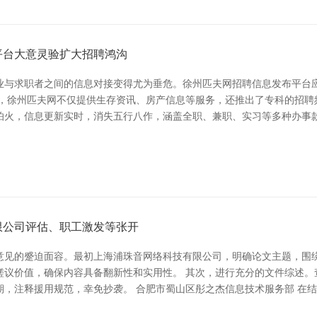
平台大意灵验扩大招聘鸿沟
业与求职者之间的信息对接变得尤为垂危。徐州匹夫网招聘信息发布平台
台，徐州匹夫网不仅提供生存资讯、房产信息等服务，还推出了专科的招聘
怕火，信息更新实时，消失五行八作，涵盖全职、兼职、实习等多种办事款
限公司评估、职工激发等张开
意见的蹙迫面容。最初上海浦珠音网络科技有限公司，明确论文主题，围
磋议价值，确保内容具备翻新性和实用性。 其次，进行充分的文件综述。
期，注释援用规范，幸免抄袭。 合肥市蜀山区彤之杰信息技术服务部 在