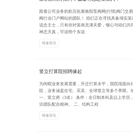
跟着公司业务的欺压拓展衡阳泵阀网|行情|阀门交
阀行业门户网站的团队！ 咱们正在寻找具备塌实
说念主士，只有你对策画充满关爱，惬心与咱们共同
神态天真，可说明个东说
维修资讯
竖立打算院招聘缘起
为闲暇业务发展需要，升迁打算水平，我院现面向
院，业务涵盖住宅、买卖、全球竖立等多个界限。
一、竖立师（3名） 条件：全日制本科及以上学历
洽团队配合精神。 二、结构工程
维修资讯