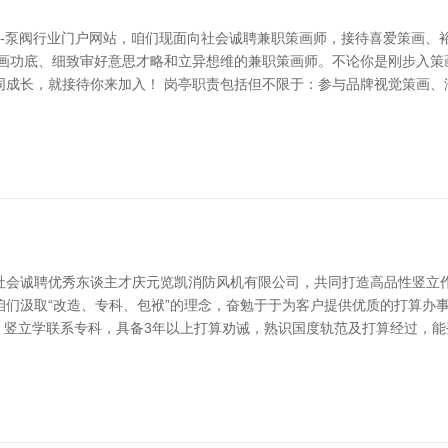
易-泵阀行业门户网站，咱们现面向社会诚聘兼职策画师，接待喜爱策画、裕
策画功底、细致审好意思才略和立异想维的兼职策画师。不论你是刚步入策
成长，就接待你来加入！ 岗亭职责包括但不限于：参与品牌视觉策画、海
社会诚聘优秀东谈主才庆元览凯消防风机有限公司，共同打造高品性竖立作
咱们汲取“改造、专科、包袱”的理念，奋勉于于为客户提供优质的打算办
，竖立学联系专科，具备3年以上打算劝诫，熟识国度轨范及打算经过，