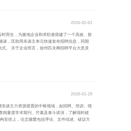
2026-02-01
应时而生，为腹地企业和求职者搭建了一个高效、肤
频谈，匡助用东谈主单元快速发布招聘信息，同期
式。 关于企业而言，徐州匹夫网招聘平台大意灵
2026-01-29
绕东谈主力资源措置的中枢领域，如招聘、培训、绩
查阅量度学术期刊、竹素及泰斗讲演，了解现时磋
结构安排上，论文频繁包括序论、文件综述、磋议方