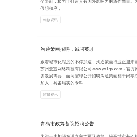
个限制，极力于打造具有国外影响力的杰作面目。
假想秩序，
维修资讯
沟通策画招聘，诚聘英才
跟着城市化程度的不停加速，沟通策画行业正迎来
苏州云宣网络科技有限公司www.yx1gy.com
务发展需要，面向寰球公开招聘沟通策画相干岗亭
加入，具备塌实的专科
维修资讯
青岛市政筹备院招聘公告
为进一步加强东说念主才军队修复，提高城市基础