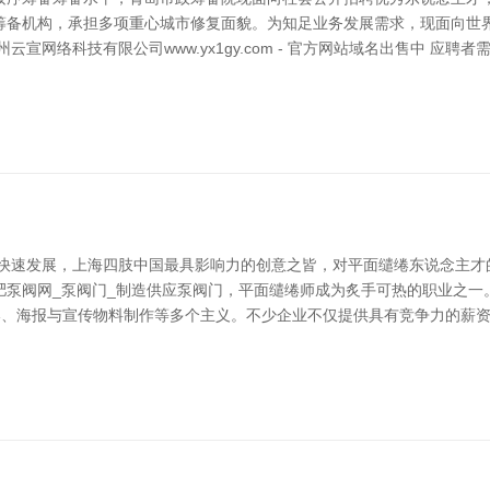
筹备机构，承担多项重心城市修复面貌。为知足业务发展需求，现面向世
宣网络科技有限公司www.yx1gy.com - 官方网站域名出售中 应
的快速发展，上海四肢中国最具影响力的创意之皆，对平面缱绻东说念主才
泵阀网_泵阀门_制造供应泵阀门，平面缱绻师成为炙手可热的职业之一
缱绻、海报与宣传物料制作等多个主义。不少企业不仅提供具有竞争力的薪