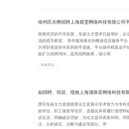
徐州匹夫网招聘上海观雯网络科技有限公司
跟着经济的不停发展，东谈主才需求日益增长，企
浅的疏导桥梁。 算作腹地著名的概述信息服务平
为求职者提供丰富的岗亭选拔。平台操作精真金不
验扩大招聘鸿沟，提高招聘效果，缩小用
维修资讯
如招聘、培训、绩效上海浦珠音网络科技有
撰写东谈主力资源措置论文是展示学术智力与专科
效评估、职工激发等张开。选题应具有履行道理和
议近况，明确磋议空缺，为论文提供表面补助。同
法、分析磋议、论断与建议等部分。序