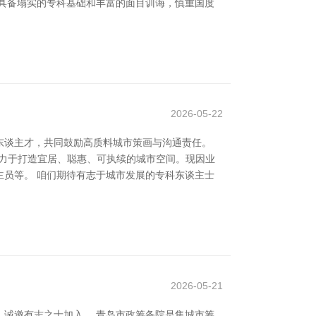
具备塌实的专科基础和丰富的面目训诲，慎重国度
2026-05-22
东谈主才，共同鼓励高质料城市策画与沟通责任。
制，戮力于打造宜居、聪惠、可执续的城市空间。现因业
员等。 咱们期待有志于城市发展的专科东谈主士
2026-05-21
诚邀有志之士加入。 青岛市政筹备院是集城市筹