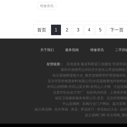
维修资讯
首页
1
2
3
4
5
下一页
关于我们
服务指南
维修资讯
二手回
友情链接：
其他道路 隧道和桥梁工程建筑 管道和设
莆田市湄洲湾北岸经济开发区山亭道锐网络
快乐宠物网宠物大全_教您宠物喂养护理宠物训练
宜兴市荷舒惟新材料有限公司|水泥基耐磨地坪材料的
井冈山招聘网-井冈山英才网-井冈山人才网
大连泵阀
北票市铝合金方管厂
创辰风尚科技
上海维亦衡
福安卫镇搬家服务有限公司-首页
北京舒香网络
中山泵阀网 - 泵阀行业门户网站
嘉兴泵阀 
临沂养花网 - 花卉养殖 - 养花 - 养花技巧 - 养花知识大全 - 如
连云港阀门网-专注球阀_蝶