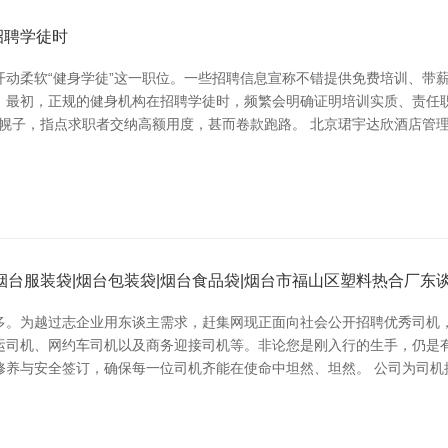
招聘学徒时
开动柔软“健身学徒”这一职位。一些招聘信息宣称不错提供免费培训、带
？ 最初，正规的健身机构在招聘学徒时，频繁会明确证明培训实质、责
的幌子，指点求职者交纳高额用度，甚而卷款跑路。 北京珺宇达欣酒店管理
烟台服装袋|烟台包装袋|烟台食品袋|烟台市福山区塑料热合厂东
多。为越过志企业用东谈主需求，赶集网现正面向社会公开招聘优秀司机
运司机、网约车司机以及商务迎接司机等。非论您是刚入行的生手，仍是
修养与安全签订，确保每一位司机齐能在使命中坦然、坦然。 公司为司机