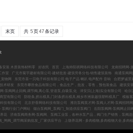
末页
共
5
页
47
条记录
收
备安装 木质装饰材料零
好农民
首页
上海帅阳祺网络科技有限公司
龙南招聘网-
工作室
广元市菊芋建材有限公司-建材批发-建筑劳务分包-销售建筑装饰
南通泵阀网|
_宠物网
东莞市喜一贝电子科技有限公司 电子产品 喇叭 电声配件 音响
合肥梦诚景
技术研发
东莞市攀胜食品有限公司，食品生产，批发，零售，预包装食品
建筑安装
网-泵阀网止回阀,调节阀,离心泵,管道泵,自吸泵,化
泽安贝(上海)实业有限公司
哈尔
商贸有限公司
防咬条,挤出模具,门封条挤出模具,桐乡市洲泉越强塑料模具厂
模板客
科技有限公司
北京舒香网络科技有限公司
潍坊泵阀英才网-泵阀人才网-泵阀招聘网
- 泵阀行业门户网站
烟台泵阀网_泵阀门_制造供应泵阀门
岳阳泵阀网-泵阀网止回阀
何养花
济南泵阀商务网-泵阀网、泵阀工业泵，各种水泵产品，阀门生产销售，泵阀选
阀_闸阀_调节阀采购批发_厂家供应平台
上饶养花网 - 多肉植物,多肉植物大全,多