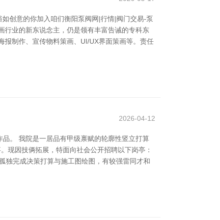
如创意的你加入咱们衡阳泵阀网|行情|阀门交易-泵
画行业的新东说念主，仍是领有丰富告诫的专科东
报制作、宣传物料策画、UI/UX界面策画等。责任
2026-04-12
品。 我院是一居品有甲级禀赋的轮廓性竖立打算
事。现因技俩拓展，特面向社会公开招聘以下岗亭：
能孤独完成决策打算与施工图绘图，有较强雷同才和