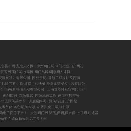
龙南英才网-龙南人才网
滁州阀门网-阀门行业门户网站
泵阀网|阀门网|水泵网|阀门品牌网|泵阀人才网|
观建筑设计有限公司_园林景观_建筑工程设计及咨询
工程-市政工程-环保工程-舟山爱嘉建筑安装工程有限公
滨华纳视听科技开发有限公司
上海垚炽琳商贸有限公司
南阳团购_女装批发_同城免费送货_南阳柯柯时装
-中国泵阀英才网
驯鹿泵阀网 - 泵阀行业门户网站
,调节阀,离心泵,管道泵,自吸泵,化工泵,螺杆泵
购电子商务平台！
大连阀门网-球阀,闸阀,截止阀,止回阀,过滤器
肉植物图片,多肉植物常见问题大全