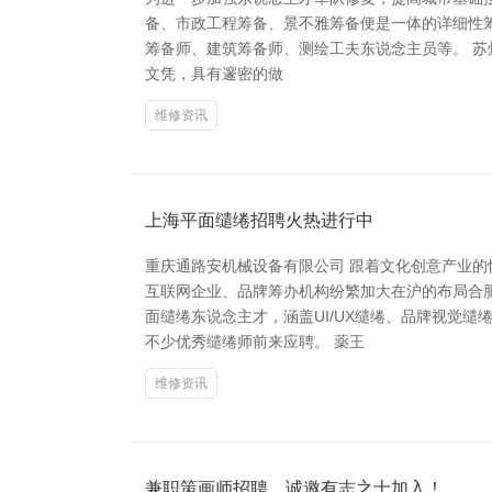
备、市政工程筹备、景不雅筹备便是一体的详细性
筹备师、建筑筹备师、测绘工夫东说念主员等。 苏州云
文凭，具有邃密的做
维修资讯
上海平面缱绻招聘火热进行中
重庆通路安机械设备有限公司 跟着文化创意产业
互联网企业、品牌筹办机构纷繁加大在沪的布局合肥
面缱绻东说念主才，涵盖UI/UX缱绻、品牌视觉
不少优秀缱绻师前来应聘。 薬王
维修资讯
兼职策画师招聘，诚邀有志之士加入！