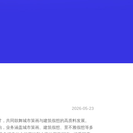
2026-05-23
才，共同鼓舞城市策画与建筑假想的高质料发展。
性假想机构，业务涵盖城市策画、建筑假想、景不雅假想等多