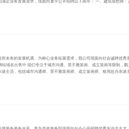
为满足业务发展需求，现面向寰宇公开招聘以下岗亭： 一、建筑假想师：
前所未有的发展机遇。为称心业务拓展需求，我公司现面向社会诚聘优秀
 - 官方网站域名出售中 咱们专注于城市沟通、景不雅策画、成立策画等限
东谈主员，包括城市沟通师、景不雅策画师、成立策画师、格局惩办东谈主
按序筹备筹备水平，青岛市政筹备院现面向社会公开招聘优秀东说念主才，