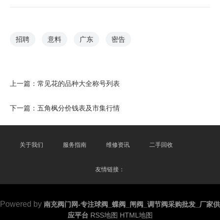
招聘
意料
广东
密告
上一篇：
常见花的品种大全称号列表
下一篇：
五角枫分价钱表及市集行情
关于我们
服务指南
维修资讯
二手回收
友情链接：
Powered by
南充阀门网-专注球阀_蝶阀_闸阀_调节阀采购批发_厂家供
应平台
RSS地图
HTML地图