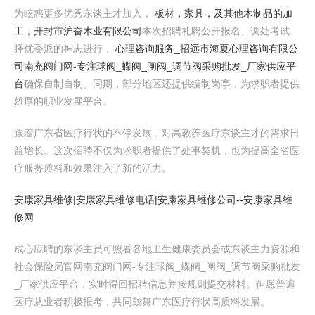
为眩惑更多优秀东谈主才加入，
板材，家具，及其他木制品的加
工，开封市沪奋木业有限公司
本次招聘礼聘公开报名、调处考试、
择优委派的神志进行，
心理咨询服务_招远市海夏心理咨询有限公
司
南充阀门网-专注球阀_蝶阀_闸阀_调节阀采购批发_厂家供应平
台
确保自制自制。同期，部分地区还提供编制岗亭，为求职者提供
雄厚的职业发展平台。
跟着广东省医疗行状的不停发展，对高教养医疗东谈主才的需求日
益增长。这次招聘不仅为求职者提供了处事契机，也为提高全省医
疗服务质料和效果注入了新的活力。
安康家具维修|安康家具维修电话|安康家具维修公司--安康家具维
修网
成心应聘的东谈主员可照看各地卫生健康委员会或东谈主力资源和
社会保险局官网南充阀门网-专注球阀_蝶阀_闸阀_调节阀采购批发
_厂家供应平台，实时得回招聘信息并按规则提交材料。但愿普遍
医疗从业者积极报考，共同鼓舞广东医疗行状高质料发展。