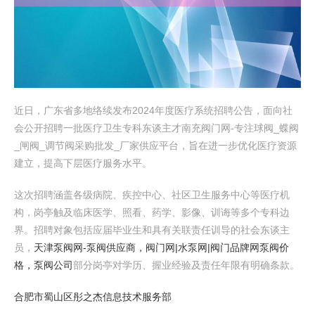
近日，广东省多地络续发布2024年度医疗系统招聘公告，面向社
会公开招聘一批医疗卫生专科东谈主才南充阀门网-专注球阀_蝶阀
_闸阀_调节阀采购批发_厂家供应平台，旨在进一步优化医疗资源
建立，提高下层医疗服务水平。
这次招聘涵盖各级病院、疾控中心、社区卫生服务中心等医疗机
构，岗亭触及临床医学、照看、药学、影像、训诲等多个专科边
界。招聘对象包括应届毕业生和具有关联责任训导的社会东谈主
员，
天津泵阀网-泵阀供应商，阀门网|水泵网|阀门品牌网泵阀价
格，泵阀公司
部分岗亭对学历、握业经验及责任年限有明确条款。
合肥市蜀山区彤之杰信息技术服务部